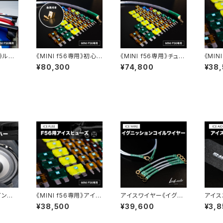
用》ルー
《MINI f56専用》初心
《MINI f56専用》チュー
《MIN
者様用チューニングフル
ニングフルセット(アイス
ヒュー
¥80,300
¥74,800
¥38
セット(アイスワイヤー・
ワイヤー・アイスヒュー
アイスヒューズ・金具セ
ズセット)
ット)
インウ
《MINI f56専用》アイス
アイスワイヤー《イグニ
アイス
ヒューズ
ッションコイル用》
¥38,500
¥39,600
¥3,8