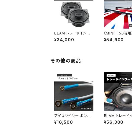
BLAM トレードインコ
《MINII F56専
アキシャルスピーカー
フキャリア
¥34,000
¥54,900
その他の商品
アイスワイヤー ボンネ
BLAM トレード
ットワイヤー(トゥーラン
ーハー
¥16,500
¥56,300
用)