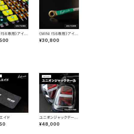
I f56専用》アイス
《MINI f56専用》アイス
ズ
ワイヤー（バッテリーマ
,500
¥30,800
イナス）
エイド
ユニオンジャックテール
《COLOR：クリア》
50
¥48,000