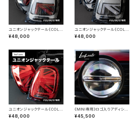
ユニオンジャックテール《COLO
ユニオンジャックテール《COLO
R：クリア》
R：ブラック》
¥48,000
¥48,000
ユニオンジャックテール《COLO
《MINI専用》ロゴ入りアディショ
R：レッド》
ナルライト2連セット
¥48,000
¥45,500