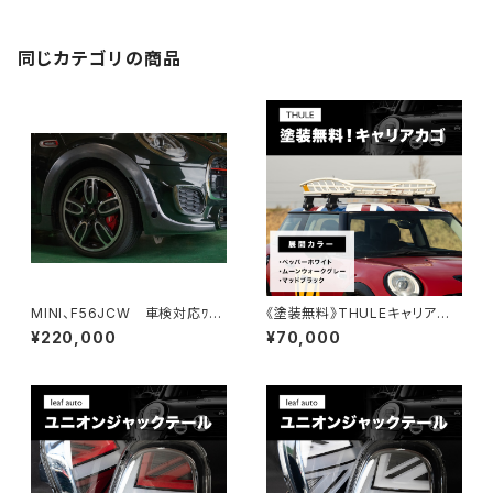
同じカテゴリの商品
MINI、F56JCW 車検対応ﾜｲ
《塗装無料》THULEキャリアカ
ﾄﾞﾌｪﾝﾀﾞｰｷｯﾄ
ゴ「選べる３色」
¥220,000
¥70,000