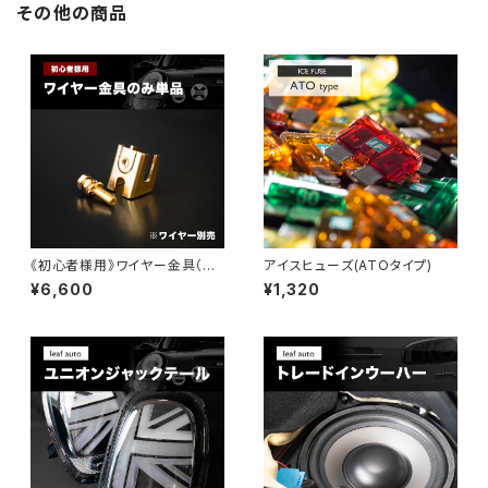
その他の商品
《初心者様用》ワイヤー金具（単
アイスヒューズ(ATOタイプ)
品）
¥6,600
¥1,320