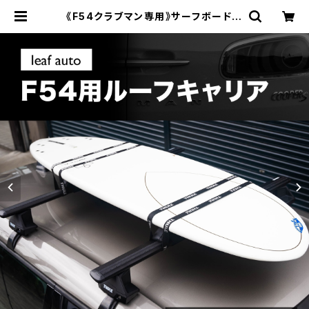
《F54クラブマン専用》サーフボード用
キャリアセット【THULE｜スーリー】
| leafauto custom