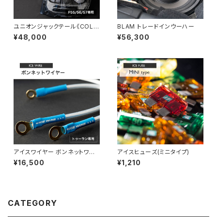
ユニオンジャックテール《COLO
BLAM トレードインウーハー
R：ブラック》
¥48,000
¥56,300
アイスワイヤー ボンネットワイ
アイスヒューズ(ミニタイプ)
ヤー(トゥーラン用)
¥16,500
¥1,210
CATEGORY