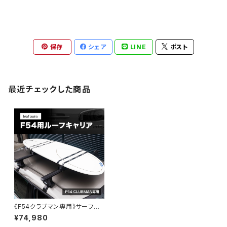
保存
シェア
LINE
ポスト
最近チェックした商品
《F54クラブマン専用》サーフボ
ード用キャリアセット【THULE｜
¥74,980
スーリー】