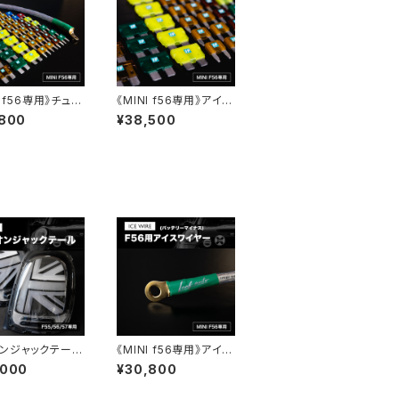
I f56専用》チュー
《MINI f56専用》アイス
フルセット(アイス
ヒューズ
,800
¥38,500
ー・アイスヒュー
ト)
ンジャックテール
《MINI f56専用》アイス
LOR：ブラック》
ワイヤー（バッテリーマ
,000
¥30,800
イナス）