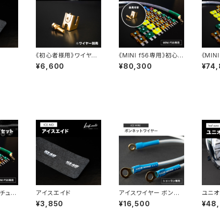
《初心者様用》ワイヤー
《MINI f56専用》初心
《MIN
金具（単品）
者様用チューニングフル
ニング
¥6,600
¥80,300
¥74
セット(アイスワイヤー・
ワイヤ
アイスヒューズ・金具セ
ズセッ
ット)
》チュー
アイスエイド
アイスワイヤー ボンネ
ユニオ
(アイス
ットワイヤー(トゥーラン
《CO
¥3,850
¥16,500
¥48
ヒュー
用)